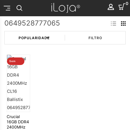
0
0649528777065
FILTRO
Sem
stock
Crucial
16GB DDR4
2400MHz