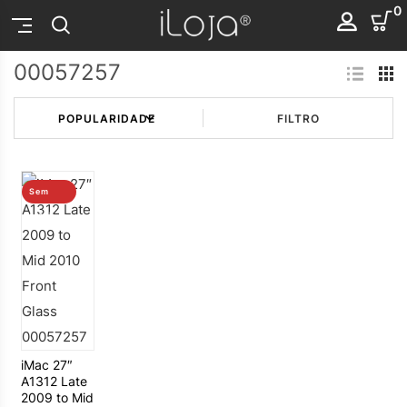
0
00057257
FILTRO
Sem
stock
iMac 27″
A1312 Late
2009 to Mid